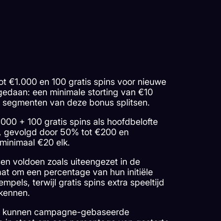
t €1.000 en 100 gratis spins voor nieuwe
n gedaan: een minimale storting van €10
ra segmenten van deze bonus splitsen.
000 + 100 gratis spins als hoofdbelofte
0, gevolgd door 50% tot €200 en
minimaal €20 elk.
en voldoen zoals uiteengezet in de
aat om een percentage van hun initiële
els, terwijl gratis spins extra speeltijd
ekennen.
tie, kunnen campagne-gebaseerde