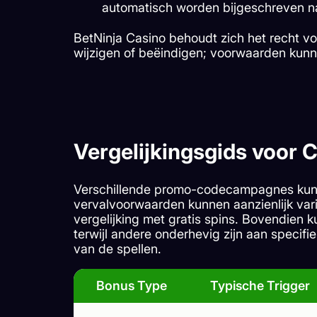
automatisch worden bijgeschreven na
BetNinja Casino behoudt zich het recht 
wijzigen of beëindigen; voorwaarden kun
Vergelijkingsgids voor 
Verschillende promo-codecampagnes kunne
vervalvoorwaarden kunnen aanzienlijk vari
vergelijking met gratis spins. Bovendien 
terwijl andere onderhevig zijn aan specifi
van de spellen.
Bonus Type
Typische Trigger