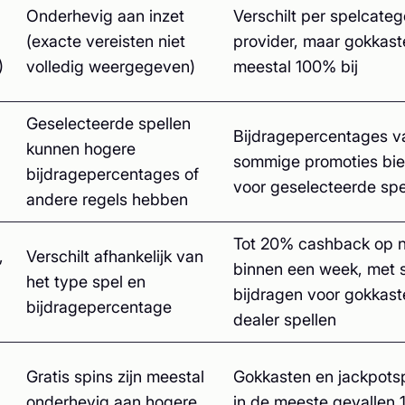
Onderhevig aan inzet
Verschilt per spelcateg
(exacte vereisten niet
provider, maar gokkas
)
volledig weergegeven)
meestal 100% bij
Geselecteerde spellen
Bijdragepercentages va
kunnen hogere
sommige promoties bi
bijdragepercentages of
voor geselecteerde spe
andere regels hebben
Tot 20% cashback op n
,
Verschilt afhankelijk van
binnen een week, met s
het type spel en
bijdragen voor gokkaste
bijdragepercentage
dealer spellen
Gratis spins zijn meestal
Gokkasten en jackpots
onderhevig aan hogere
in de meeste gevallen 