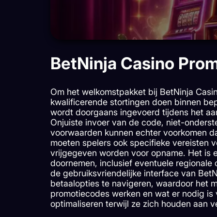
BetNinja Casino Pro
Om het welkomstpakket bij BetNinja Casino
kwalificerende stortingen doen binnen bepa
wordt doorgaans ingevoerd tijdens het aan
Onjuiste invoer van de code, niet-onders
voorwaarden kunnen echter voorkomen da
moeten spelers ook specifieke vereisten v
vrijgegeven worden voor opname. Het is e
doornemen, inclusief eventuele regionale 
de gebruiksvriendelijke interface van Bet
betaalopties te navigeren, waardoor het m
promotiecodes werken en wat er nodig is v
optimaliseren terwijl ze zich houden aan