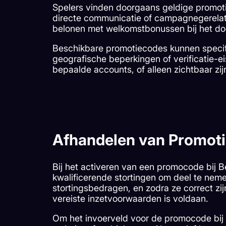
Spelers vinden doorgaans geldige promot
directe communicatie of campagnegerelat
belonen met welkomstbonussen bij het doe
Beschikbare promotiecodes kunnen specifi
geografische beperkingen of verificatie-e
bepaalde accounts, of alleen zichtbaar zij
Afhandelen van Promotie
Bij het activeren van een promocode bij B
kwalificerende stortingen om deel te nem
stortingsbedragen, en zodra ze correct z
vereiste inzetvoorwaarden is voldaan.
Om het invoerveld voor de promocode bij 