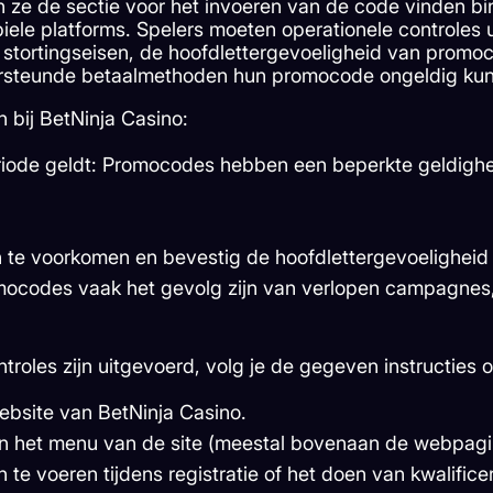
n ze de sectie voor het invoeren van de code vinden bin
iele platforms. Spelers moeten operationele controles 
stortingseisen, de hoofdlettergevoeligheid van promo
dersteunde betaalmethoden hun promocode ongeldig ku
bij BetNinja Casino:
riode geldt: Promocodes hebben een beperkte geldigheid
n te voorkomen en bevestig de hoofdlettergevoeligheid 
ocodes vaak het gevolg zijn van verlopen campagnes,
troles zijn uitgevoerd, volg je de gegeven instructies 
bsite van BetNinja Casino.
in het menu van de site (meestal bovenaan de webpagin
te voeren tijdens registratie of het doen van kwalific