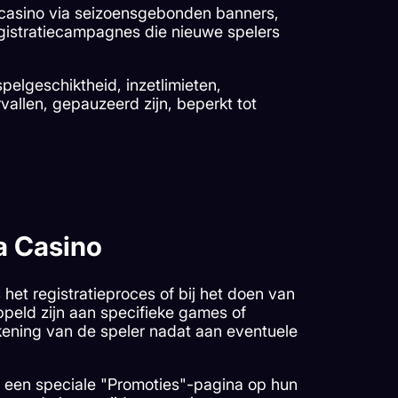
casino via seizoensgebonden banners,
gistratiecampagnes die nieuwe spelers
elgeschiktheid, inzetlimieten,
allen, gepauzeerd zijn, beperkt tot
a Casino
het registratieproces of bij het doen van
peld zijn aan specifieke games of
kening van de speler nadat aan eventuele
r een speciale "Promoties"-pagina op hun