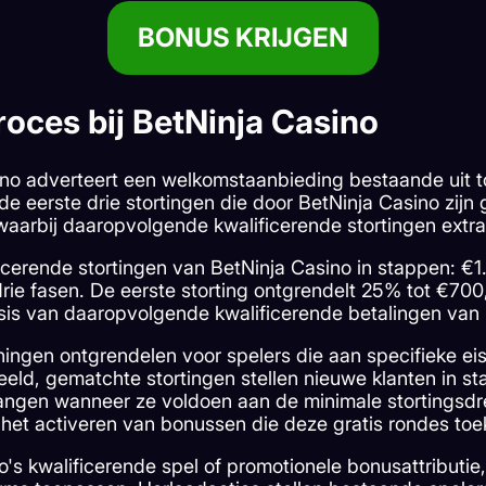
BONUS KRIJGEN
oces bij BetNinja Casino
o adverteert een welkomstaanbieding bestaande uit to
 de eerste drie stortingen die door BetNinja Casino zij
 waarbij daaropvolgende kwalificerende stortingen ext
erende stortingen van BetNinja Casino in stappen: €1.
drie fasen. De eerste storting ontgrendelt 25% tot €70
is van daaropvolgende kwalificerende betalingen van 
ingen ontgrendelen voor spelers die aan specifieke eis
ld, gematchte stortingen stellen nieuwe klanten in st
angen wanneer ze voldoen aan de minimale stortingsdremp
ij het activeren van bonussen die deze gratis rondes to
o's kwalificerende spel of promotionele bonusattribu