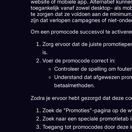
website of mobiele app. Alternatief kunne
toegankelijk vanaf zowel desktop- als mob
te zorgen dat ze voldoen aan de minimum 
zijn dat verlopen campagnes of niet-on
Om een promocode succesvol te activeren 
Zorg ervoor dat de juiste promotiepe
is.
Voer de promocode correct in:
Controleer de spelling om foute
Understand dat afgewezen prom
betaalmethoden.
Zodra je ervoor hebt gezorgd dat deze con
Zoek de "Promoties"-pagina op de we
Zoek naar een speciale promotietab 
Toegang tot promocodes door deze in 