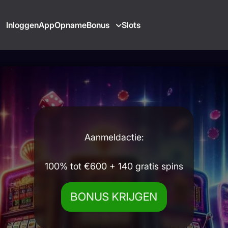
Inloggen
App
Opname
Bonus
Slots
Aanmeldactie:
100% tot €600 + 140 gratis spins
BONUS KRIJGEN